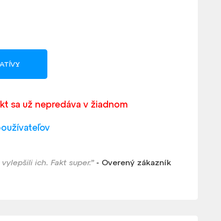
ATÍVY
kt sa už nepredáva v žiadnom
používateľov
ylepšili ich. Fakt super.”
- Overený zákazník