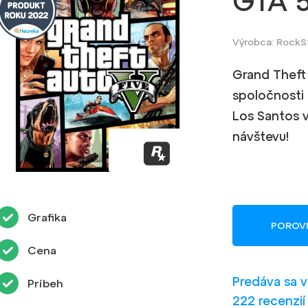
GTA 
Výrobca: Rock
Grand Theft
spoločnosti
Los Santos v
návštevu!
Grafika
POROV
Cena
Predáva sa 
Príbeh
222 recenzií