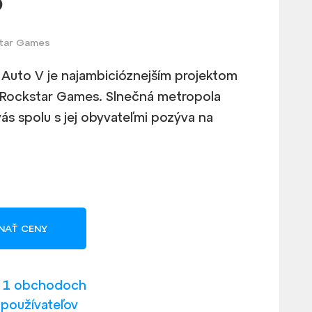
5
Star Games
 Auto V je najambicióznejším projektom
 Rockstar Games. Slnečná metropola
ás spolu s jej obyvateľmi pozýva na
NAŤ CENY
v 1 obchodoch
 používateľov