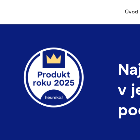
Úvod
Na
v 
po