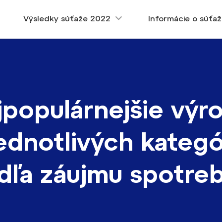
Výsledky súťaže 2022
Informácie o súťaž
jpopulárnejšie výr
jednotlivých kategó
dľa záujmu spotreb