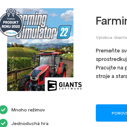
Farmi
Výrobca: Giant
Premeňte sv
sprostredkuj
Pracujte na 
stroje a star
Mnoho režimov
POROV
Jednoduchá hra