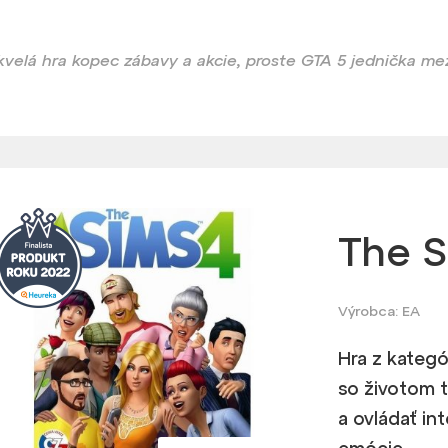
kvelá hra kopec zábavy a akcie, proste GTA 5 jednička mez
The S
Výrobca: EA
Hra z kategó
so životom t
a ovládať in