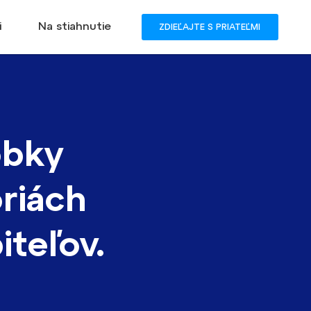
i
Na stiahnutie
ZDIEĽAJTE S PRIATEĽMI
obky
riách
iteľov.