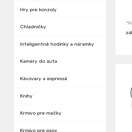
Hry pre konzoly
“P
Chladničky
zá
Inteligentné hodinky a náramky
Kamery do auta
Kávovary a espressá
Knihy
Krmivo pre mačky
Krmivo pre psov