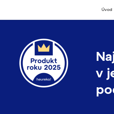
Úvod
Na
v 
po