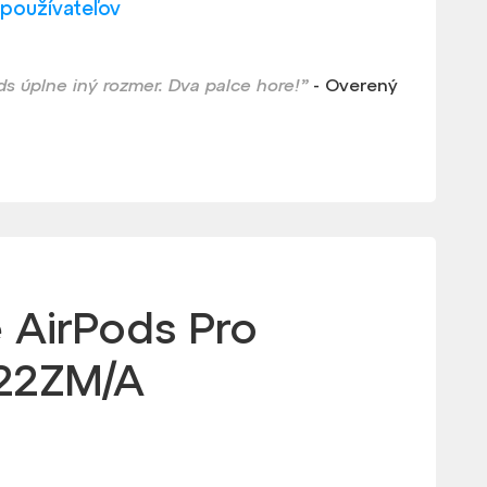
 používateľov
s úplne iný rozmer. Dva palce hore!”
- Overený
 AirPods Pro
2ZM/A