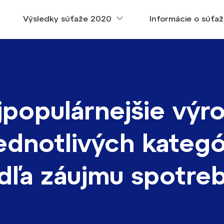
Výsledky súťaže 2020
Informácie o súťaž
jpopulárnejšie výr
jednotlivých kategó
dľa záujmu spotreb