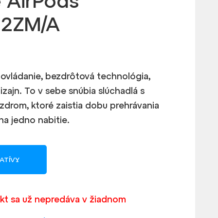
 AirPods
2ZM/A
 ovládanie, bezdrôtová technológia,
zajn. To v sebe snúbia slúchadlá s
zdrom, ktoré zaistia dobu prehrávania
na jedno nabitie.
ATÍVY
kt sa už nepredáva v žiadnom