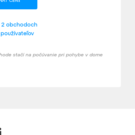
NAŤ CENY
v 2 obchodoch
 používateľov
pohode stačí na počúvanie pri pohybe v dome
i