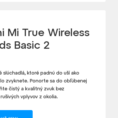
i Mi True Wireless
ds Basic 2
 slúchadlá, ktoré padnú do uší ako
ýchlo zvyknete. Ponorte sa do obľúbenej
te čistý a kvalitný zvuk bez
rušivých vplyvov z okolia.