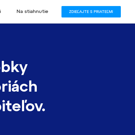
i
Na stiahnutie
ZDIEĽAJTE S PRIATEĽMI
obky
riách
iteľov.