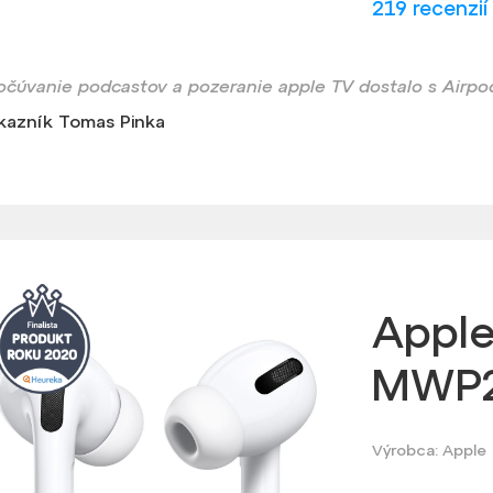
219 recenzií
očúvanie podcastov a pozeranie apple TV dostalo s Airpod
kazník Tomas Pinka
Apple
MWP2
Výrobca: Apple