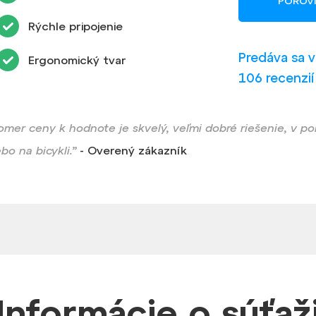
POROV
Rýchle pripojenie
Predáva sa 
Ergonomický tvar
106 recenzií
omer ceny k hodnote je skvelý, veľmi dobré riešenie, v 
ebo na bicykli.”
- Overený zákazník
Informácie
o súťaž