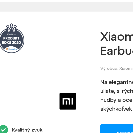
Xiaom
Earbu
Výrobca: Xiaomi
Na elegantné
uliate, si r
hudby a oceň
akýchkoľvek 
Kvalitný zvuk