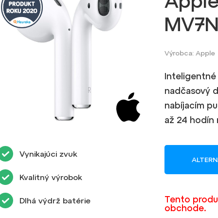
Apple
MV7N
Výrobca: Apple
Inteligentné
nadčasový di
nabíjacím pu
až 24 hodín 
Vynikajúci zvuk
ALTERN
Kvalitný výrobok
Tento produ
Dlhá výdrž batérie
obchode.