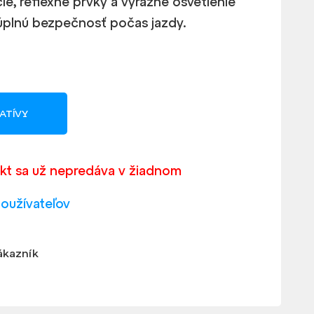
ie, reflexné prvky a výrazné osvetlenie
 úplnú bezpečnosť počas jazdy.
ATÍVY
kt sa už nepredáva v žiadnom
používateľov
ákazník