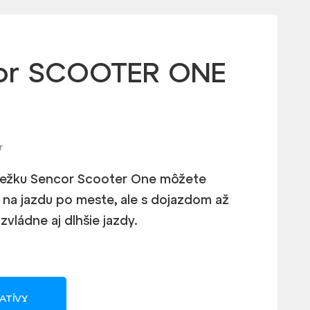
or SCOOTER ONE
r
bežku Sencor Scooter One môžete
n na jazdu po meste, ale s dojazdom až
zvládne aj dlhšie jazdy.
ATÍVY