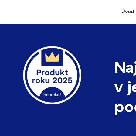
Úvod
Na
v 
po