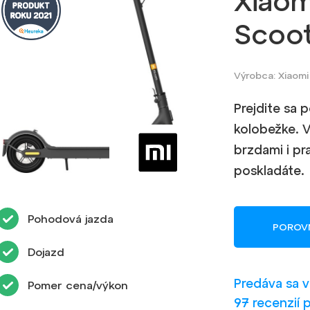
Xiaom
Scoot
Výrobca: Xiaomi
Prejdite sa p
kolobežke. 
brzdami i pr
poskladáte.
Pohodová jazda
POROV
Dojazd
Predáva sa 
Pomer cena/výkon
97 recenzií 