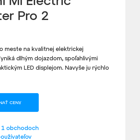
i Mi Electric
er Pro 2
o meste na kvalitnej elektrickej
Vyniká dlhým dojazdom, spoľahlivými
aktickým LED displejom. Navyše ju rýchlo
NAŤ CENY
v 1 obchodoch
používateľov