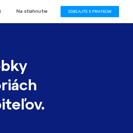
i
Na stiahnutie
ZDIEĽAJTE S PRIATEĽMI
obky
riách
iteľov.