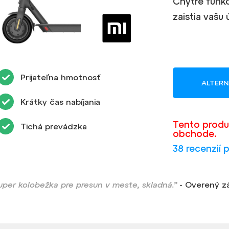
Chytré funkc
zaistia vašu
Prijateľna hmotnosť
ALTERN
Krátky čas nabíjania
Tento produ
Tichá prevádzka
obchode.
38 recenzií 
uper kolobežka pre presun v meste, skladná.”
- Overený z