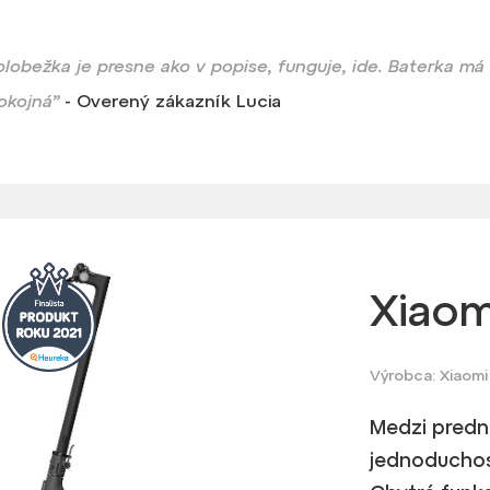
olobežka je presne ako v popise, funguje, ide. Baterka má
okojná”
- Overený zákazník Lucia
Xiaom
Výrobca: Xiaomi
Medzi predno
jednoduchosť