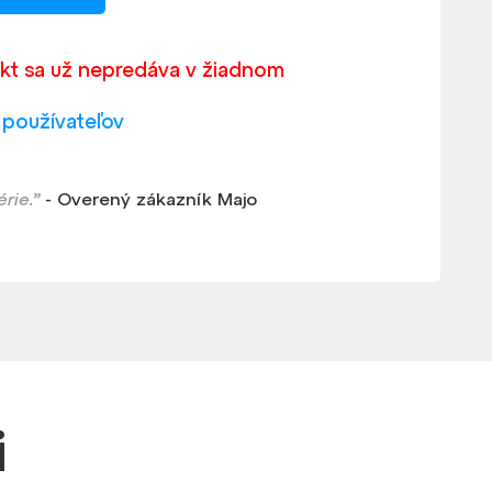
kt sa už nepredáva v žiadnom
 používateľov
rie.”
- Overený zákazník Majo
i