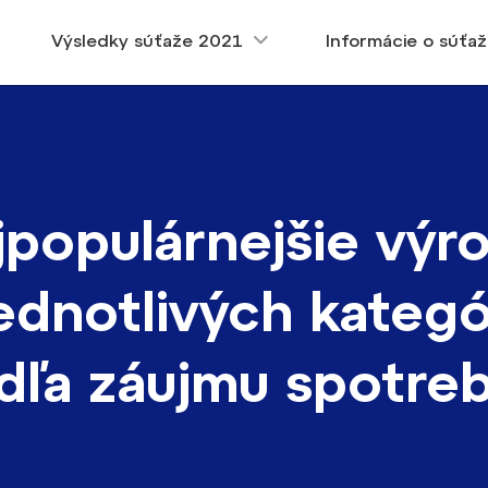
Výsledky súťaže 2021
Informácie o súťaž
jpopulárnejšie výr
jednotlivých kategó
dľa záujmu spotreb