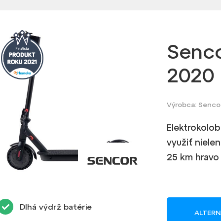
Senc
2020
Výrobca: Senco
Elektrokolo
využiť niele
25 km hravo 
Dlhá výdrž batérie
ALTERN