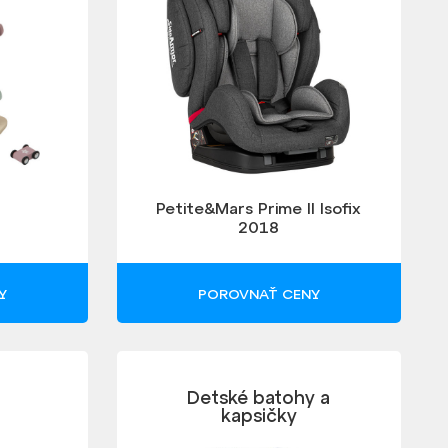
Petite&Mars Prime II Isofix
2018
Y
POROVNAŤ CENY
Detské batohy a
kapsičky