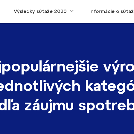
Výsledky súťaže 2020
Informácie o súťaž
jpopulárnejšie výr
jednotlivých kategó
dľa záujmu spotreb