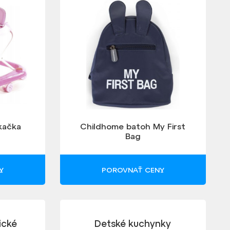
 kačka
Childhome batoh My First
Bag
Y
POROVNAŤ CENY
ické
Detské kuchynky