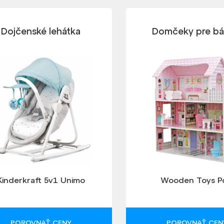
Dojčenské lehátka
Domčeky pre bá
Kinderkraft 5v1 Unimo
Wooden Toys P
POROVNAŤ CENY
POROVNAŤ CEN