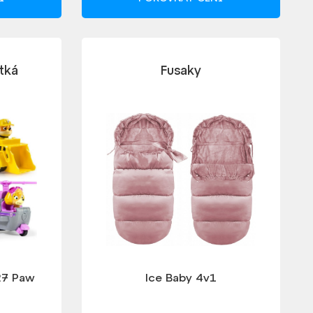
atká
Fusaky
27 Paw
Ice Baby 4v1