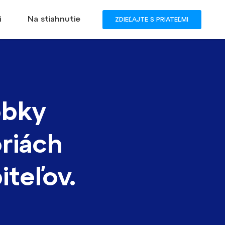
i
Na stiahnutie
ZDIEĽAJTE S PRIATEĽMI
obky
riách
iteľov.