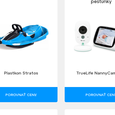
pestúnky
Plastkon Stratos
TrueLife NannyCa
POROVNAŤ CENY
POROVNAŤ CEN