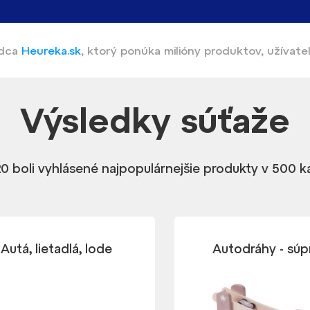
adca
Heureka.sk
,
ktorý ponúka
milióny produktov, užívate
Výsledky
súťaže
0 boli vyhlásené najpopulárnejšie produkty v 500 
Autá, lietadlá, lode
Autodráhy - súp