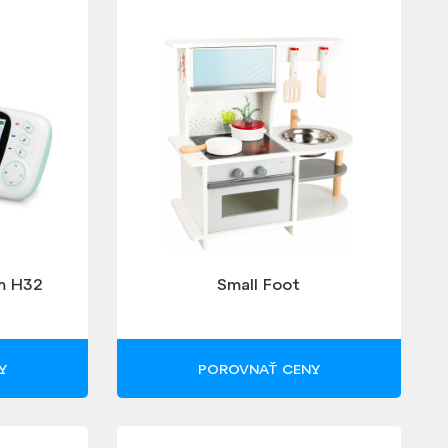
m H32
Small Foot
Y
POROVNAŤ CENY