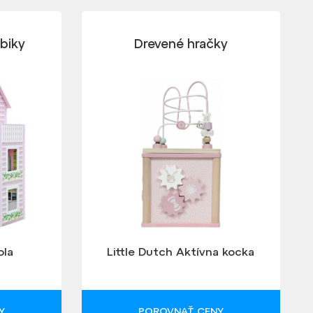
biky
Drevené hračky
ola
Little Dutch Aktívna kocka
Y
POROVNAŤ CENY