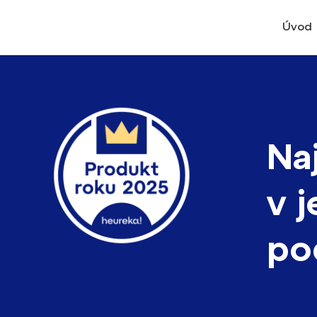
Úvod
Na
v 
po