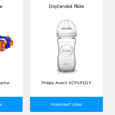
e
Dojčenské fľaše
uptor
Philips Avent SCF673/17
Y
POROVNAŤ CENY